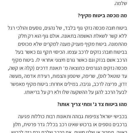
שלמה.
מה מכסה ביטוח מקיף?
ביטוח חובה מכסה נזקי גוף בלבד, של נהגים, נוסעים והולכי רגל
ללא קשר לשאלת האשמה בתאונה. אולם גוף הוא רק חלק
מהתמונה. ביטוח מקיף מעניק מענה למקרים שלא מכוסים
בביטוח חובה: נזקים לרכב עצמו. הכיסוי תקף גם כאשר בעל
הרכב אשם בנזק וגם כאשר גורם חיצוני אחראי לו. ביטוח מקיף
מכסה נזקים הנגרמים כתוצאה מ־ תאונת דרכים (קלה או קשה,
עד טוטאל לוס), שריפה, שיטפון והצפות, רעידת אדמה ,מעשה
זדון, פריצה לרכב, גניבה. במילים אחרות: ביטוח מקיף מאפשר
לבעל הרכב להגן על ההשקעה שלו ולא רק על בריאותו.
מהו ביטוח צד ג' ומתי צריך אותו?
בכבישי ישראל צפיפות גבוהה ותאונות רבות כוללות פגיעה
ברכבים נוספים או ברכוש שאינו רכב בכלל: גדר פרטית, חלון
ראווה, תמרור או שלט חוצות. אם הרכב שלכם גרם נזק לרכוש