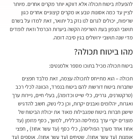
להפעלת ביטוח תכולה אלא דווקא יותר מקרים אחרים. מיותר
לציין עד כמה אסונות טבע או מקרים קיצוניים אחרים כגון
שריפות, יכולים לגרום לנו נזק בל יתואר, זאת למדו על בשרם
תושבי הצפון בעת השריפה הקשה ביערות הכרמל וזאת לומדים
מדי שנה תושבי ירושלים בגין סיבה דומה.
מהו ביטוח תכולה?
ביטוח תכולה מכיל בתוכו מספר אלמנטים:
תכולה – הוא מתייחס לתכולה עצמה, זאת מלבד חפצים
שחברות ביטוח דורשות להם ביטוח בנפרד, הכוונה לכלי רכב
(טרקטורנים, גררים, כלי שייט וכדומה), בעלי חיים, ניירות ערך
ואגרות, יהלומים ואבנים יקרות, וכן כלי נשק. חשוב להדגיש
שישנן חברות ביטוח שמגבילות מאוד את יכולת הביטוח של
מוצרים יקרי ערך בפוליסה הכללית, למשך, כסף מזומן (עד
אחוז אחד מערך הפוליסה), כלי כסף (עד עשר אחוז) , חפצי
אומנות (עד עשר אחוז), שטיחים (עד עשר אחוז), אוספים (עד